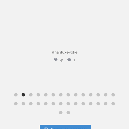
#nanluxevoke
41
1