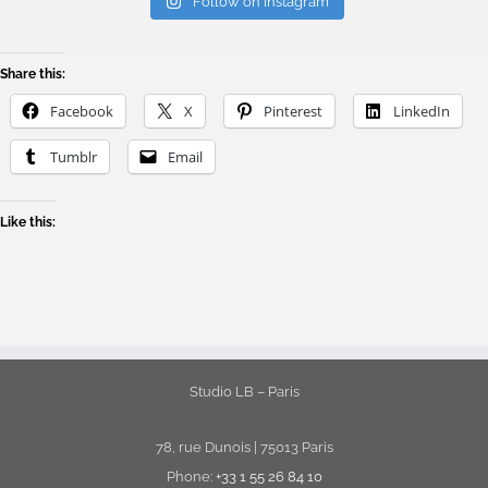
Follow on Instagram
Share this:
Facebook
X
Pinterest
LinkedIn
Tumblr
Email
Like this:
Studio LB – Paris
78, rue Dunois | 75013 Paris
Phone:
+33 1 55 26 84 10