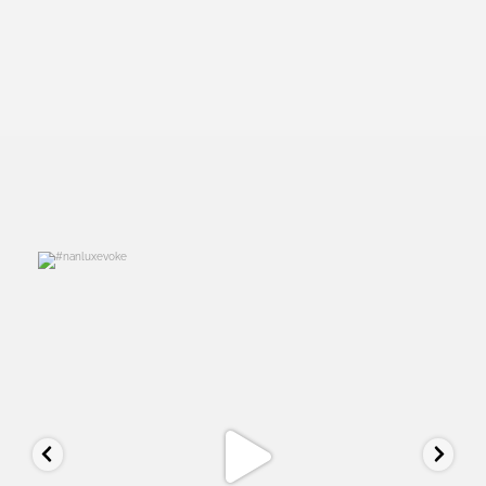
studiolbparis
Feb 4